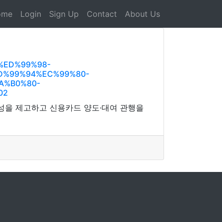
ome
Login
Sign Up
Contact
About Us
%ED%99%98-
D%99%94%EC%99%80-
A%B0%80-
02
성을 제고하고 신용카드 양도·대여 관행을