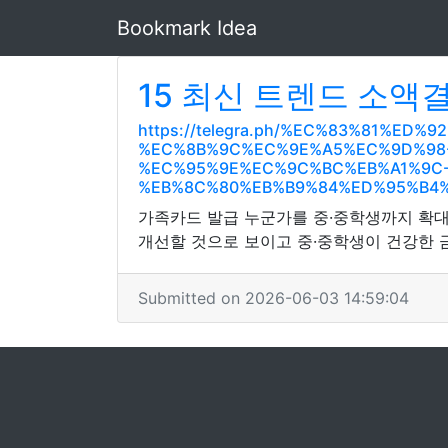
Bookmark Idea
15 최신 트렌드 소
https://telegra.ph/%EC%83%81%E
%EC%8B%9C%EC%9E%A5%EC%9D%98-
%EC%95%9E%EC%9C%BC%EB%A1%9C-
%EB%8C%80%EB%B9%84%ED%95%B4%
가족카드 발급 누군가를 중·중학생까지 확대
개선할 것으로 보이고 중·중학생이 건강한 
Submitted on 2026-06-03 14:59:04