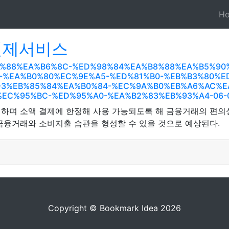
H
액결제서비스
D%92%88%EA%B6%8C-%ED%98%84%EA%B8%88%EA%B5%90
%EA%B0%80%EC%9E%A5-%ED%81%B0-%EB%B3%80%E
3%EB%85%84%EA%B0%84-%EC%9A%B0%EB%A6%AC%E
EC%95%BC-%ED%95%A0-%EA%B2%83%EB%93%A4-06-
하며 소액 결제에 한정해 사용 가능되도록 해 금융거래의 편의
금융거래와 소비지출 습관을 형성할 수 있을 것으로 예상된다.
Copyright © Bookmark Idea 2026