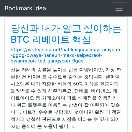
Bookmark Idea
당신과 내가 알고 싶어하는
BTC 리베이트 핵심
https://writeablog.net/tiablexfjc/silmujaramyeon
-ggog-bwaya-haneun-mexc-selpeoreol-
gwanryeon-ted-gangyeon-9gae
선물 거래의 승률을 높이는 법은 다양하지만, 가장 확
실한 건 바이비트 수수료를 줄이는 것입니다. 셀퍼럴
시스템은 내가 지출한 비용의 50% 이상을 현금처럼
돌려받을 수 있게 해주거든요. 탭비트, 바이낸스, 게
이트아이오 등 거래소마다 파트너 계정을 연동하거
나 환급 플랫폼을 이용하는 방법이 잘 마련되어 있습
니다. 비트겟 수수료 부담에서 벗어나면 훨씬 더 객관
적이고 냉철한 판단으로 시장을 바라볼 수 있게 되어
자산 증식에 큰 도움이 됩니다.