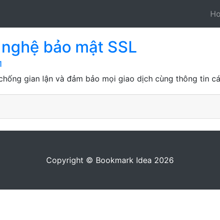
H
 nghệ bảo mật SSL
1
hống gian lận và đảm bảo mọi giao dịch cùng thông tin cá
Copyright © Bookmark Idea 2026