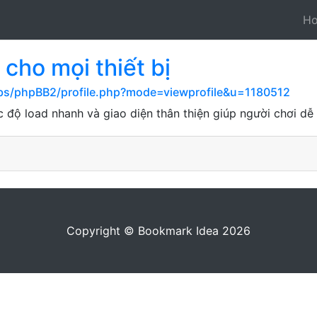
H
 cho mọi thiết bị
s/phpBB2/profile.php?mode=viewprofile&u=1180512
ốc độ load nhanh và giao diện thân thiện giúp người chơi dễ
Copyright © Bookmark Idea 2026