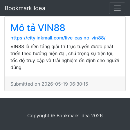
Bookmark Idea
Mô tả VIN88
https://citylinkmall.com/live-casino-vin88/
VIN88 là nền tảng giải trí trực tuyến được phát
triển theo hướng hiện đại, chú trọng sự tiện lợi,
tốc độ truy cập và trải nghiệm ổn định cho người
dùng
Submitted on 2026-05-19 06:30:15
Copyright © Bookmark Idea 2026