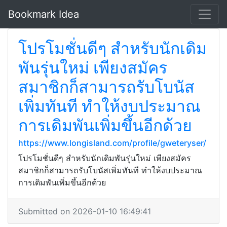
Bookmark Idea
โปรโมชั่นดีๆ สำหรับนักเดิม
พันรุ่นใหม่ เพียงสมัคร
สมาชิกก็สามารถรับโบนัส
เพิ่มทันที ทำให้งบประมาณ
การเดิมพันเพิ่มขึ้นอีกด้วย
https://www.longisland.com/profile/gweteryser/
โปรโมชั่นดีๆ สำหรับนักเดิมพันรุ่นใหม่ เพียงสมัคร
สมาชิกก็สามารถรับโบนัสเพิ่มทันที ทำให้งบประมาณ
การเดิมพันเพิ่มขึ้นอีกด้วย
Submitted on 2026-01-10 16:49:41