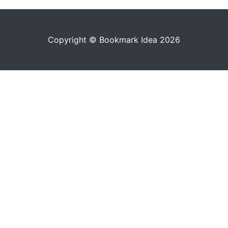
Copyright © Bookmark Idea 2026