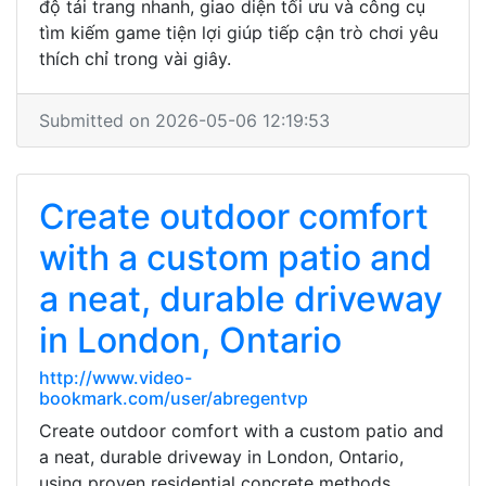
độ tải trang nhanh, giao diện tối ưu và công cụ
tìm kiếm game tiện lợi giúp tiếp cận trò chơi yêu
thích chỉ trong vài giây.
Submitted on 2026-05-06 12:19:53
Create outdoor comfort
with a custom patio and
a neat, durable driveway
in London, Ontario
http://www.video-
bookmark.com/user/abregentvp
Create outdoor comfort with a custom patio and
a neat, durable driveway in London, Ontario,
using proven residential concrete methods.