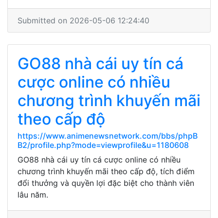
Submitted on 2026-05-06 12:24:40
GO88 nhà cái uy tín cá
cược online có nhiều
chương trình khuyến mãi
theo cấp độ
https://www.animenewsnetwork.com/bbs/phpB
B2/profile.php?mode=viewprofile&u=1180608
GO88 nhà cái uy tín cá cược online có nhiều
chương trình khuyến mãi theo cấp độ, tích điểm
đổi thưởng và quyền lợi đặc biệt cho thành viên
lâu năm.