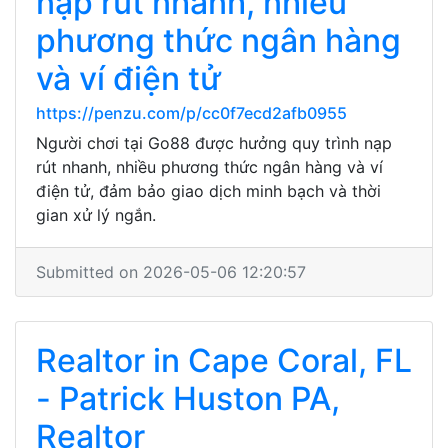
nạp rút nhanh, nhiều
phương thức ngân hàng
và ví điện tử
https://penzu.com/p/cc0f7ecd2afb0955
Người chơi tại Go88 được hưởng quy trình nạp
rút nhanh, nhiều phương thức ngân hàng và ví
điện tử, đảm bảo giao dịch minh bạch và thời
gian xử lý ngắn.
Submitted on 2026-05-06 12:20:57
Realtor in Cape Coral, FL
- Patrick Huston PA,
Realtor