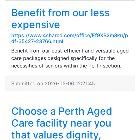
Benefit from our less
expensive
https://www.4shared.com/office/Ef9XB2m8ku/p
df-35427-23766.html
Benefit from our cost-efficient and versatile aged
care packages designed specifically for the
necessities of seniors within the Perth section.
Submitted on 2026-05-06 12:21:45
Choose a Perth Aged
Care facility near you
that values dignity,