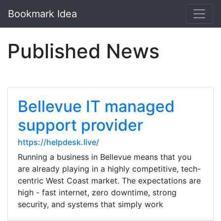
Bookmark Idea
Published News
Bellevue IT managed
support provider
https://helpdesk.live/
Running a business in Bellevue means that you
are already playing in a highly competitive, tech-
centric West Coast market. The expectations are
high - fast internet, zero downtime, strong
security, and systems that simply work