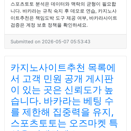
스포츠토토 분석은 데이터와 맥락의 균형이 필요합
니다. 바카라는 규칙 숙지 후 데모로 연습, 카지노사
이트추천은 책임도박 도구 제공 여부, 바카라사이트
검증은 계정 보호 정책을 확인하세요.
Submitted on 2026-05-07 05:53:43
카지노사이트추천 목록에
서 고객 민원 공개 게시판
이 있는 곳은 신뢰도가 높
습니다. 바카라는 베팅 수
를 제한해 집중력을 유지,
스포츠토토는 오즈마켓 특