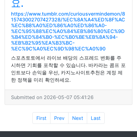
요.
https://www.tumblr.com/curiousvermindemon/8
15743002707427328/%EC%8A%A4%ED%8F%AC
%EC%B8%A0%ED%86%A0%ED%86%A0-
%EC%95%88%EC%A0%84%EB%86%80%EC%9D
%B4%ED%84%B0-%EC%B0%BE%EB%8A%94-
%EB%B2%95%EA%B3%BC-
%EC%9C%A0%EC%9D%98%EC%A0%90
스포츠토토에서 라이브 배당의 스프레드 변화를 주
시하면 기회를 포착할 수 있습니다. 바카라는 콤프 포
인트보다 손익을 우선, 카지노사이트추천은 계정 제
한 정책을 미리 확인하세요.
Submitted on 2026-05-07 05:41:26
First
Prev
Next
Last