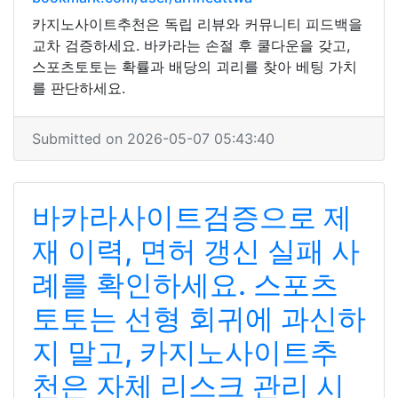
카지노사이트추천은 독립 리뷰와 커뮤니티 피드백을
교차 검증하세요. 바카라는 손절 후 쿨다운을 갖고,
스포츠토토는 확률과 배당의 괴리를 찾아 베팅 가치
를 판단하세요.
Submitted on 2026-05-07 05:43:40
바카라사이트검증으로 제
재 이력, 면허 갱신 실패 사
례를 확인하세요. 스포츠
토토는 선형 회귀에 과신하
지 말고, 카지노사이트추
천은 자체 리스크 관리 시