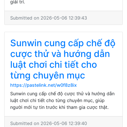
giải trí.
Submitted on 2026-05-06 12:39:43
Sunwin cung cấp chế độ
cược thử và hướng dẫn
luật chơi chi tiết cho
từng chuyên mục
https://pastelink.net/w0f8z8ix
Sunwin cung cấp chế độ cược thử và hướng dẫn
luật chơi chi tiết cho từng chuyên mục, giúp
người mới tự tin trước khi tham gia cược thật.
Submitted on 2026-05-06 12:39:40