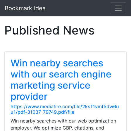
Bookmark Idea
Published News
Win nearby searches
with our search engine
marketing service
provider
https://www.mediafire.com/file/2ks11vmf5dw6u
u1/pdf-31037-79749.pdf/file
Win nearby searches with our web optimization
employer. We optimize GBP, citations, and