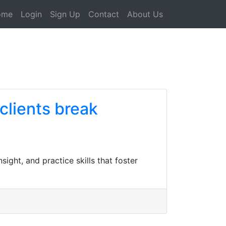
ome
Login
Sign Up
Contact
About Us
clients break
ight, and practice skills that foster