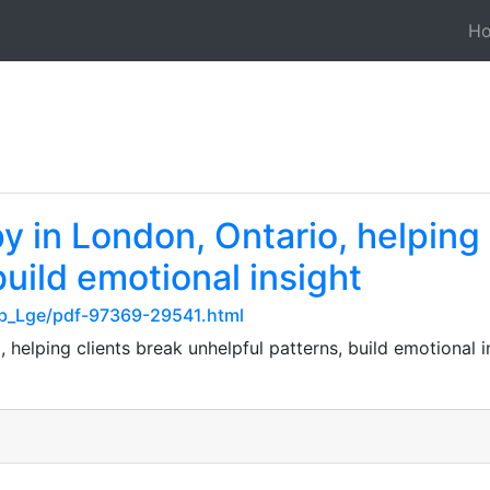
H
 in London, Ontario, helping 
build emotional insight
b_Lge/pdf-97369-29541.html
helping clients break unhelpful patterns, build emotional ins