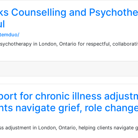
s Counselling and Psychothe
ul
ttemduo/
chotherapy in London, Ontario for respectful, collaborativ
rt for chronic illness adjust
nts navigate grief, role chang
 adjustment in London, Ontario, helping clients navigate gr